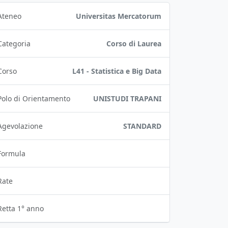
Ateneo
Universitas Mercatorum
Categoria
Corso di Laurea
Corso
L41 - Statistica e Big Data
Polo di Orientamento
UNISTUDI TRAPANI
Agevolazione
STANDARD
Formula
Rate
Retta 1° anno