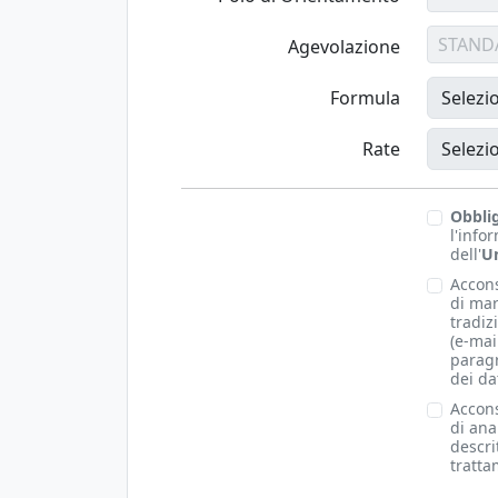
STAND
Agevolazione
Formula
Rate
Obbli
l'info
dell'
Un
Accons
di mar
tradiz
(e-mai
paragr
dei da
Accons
di anal
descri
tratta