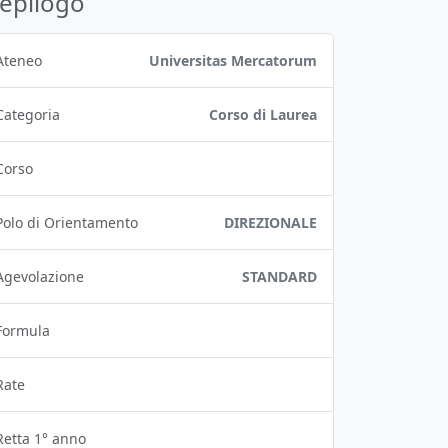
iepilogo
Ateneo
Universitas Mercatorum
Categoria
Corso di Laurea
Corso
Polo di Orientamento
DIREZIONALE
Agevolazione
STANDARD
Formula
Rate
Retta 1° anno