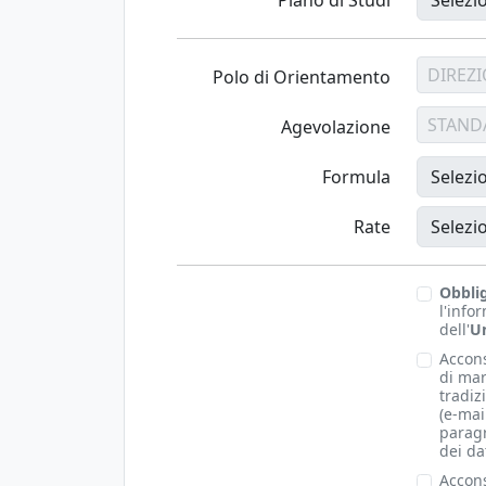
DIREZ
Polo di Orientamento
STAND
Agevolazione
Formula
Rate
Obbli
l'info
dell'
Un
Accons
di mar
tradiz
(e-mai
paragr
dei da
Accons