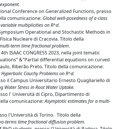
l exponent.
tional Conference on Generalized Functions, presso
 della comunicazione:
Global well-posedness of a class
ariable multiplicities on R^d
.
l Symposium Operational and Stochastic Methods in
Fisica Nucleare di Cracovia. Titolo della
multi-term time fractional problem
.
 14th ISAAC CONGRESS 2023, nella joint tematic
uations” &"Partial differential equations on curved
Paulo, Riberão Preto. Titolo della comunicazione:
y Hyperbolic Cauchy Problems on R^d.
o il Campus Universitario Ernesto Quagliariello di
g Water Stress in Root Water Uptake.
so l' Università di Cipro, Dipartimento di
 della comunicazione:
Asymptotic estimates for a multi-
so l'Università di Torino. Titolo della
wo-terms time fractional diffusion problem.
 PhD students, presso l'Università di Padova. Titolo