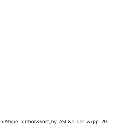
ovanni&type=author&sort_by=ASC&order=&rpp=20