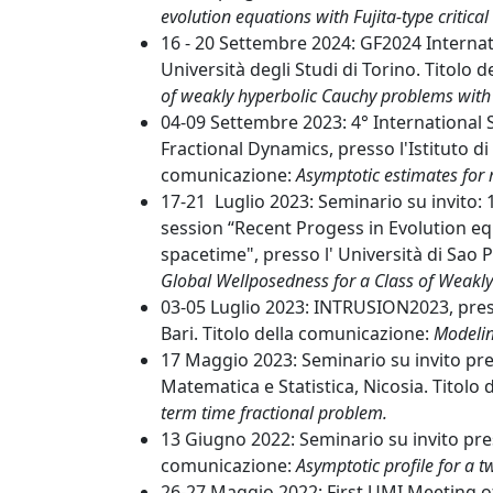
evolution equations with Fujita-type critica
16 - 20 Settembre 2024: GF2024 Interna
Università degli Studi di Torino. Titolo
of weakly hyperbolic Cauchy problems with v
04-09 Settembre 2023: 4° Internationa
Fractional Dynamics, presso l'Istituto di 
comunicazione:
Asymptotic estimates for 
17-21 Luglio 2023: Seminario su invito:
session “Recent Progess in Evolution eq
spacetime", presso l' Università di Sao 
Global Wellposedness for a Class of Weakl
03-05 Luglio 2023: INTRUSION2023, press
Bari. Titolo della comunicazione:
Modelin
17 Maggio 2023: Seminario su invito pres
Matematica e Statistica, Nicosia. Titolo
term time fractional problem.
13 Giugno 2022: Seminario su invito pres
comunicazione:
Asymptotic profile for a t
26-27 Maggio 2022: First UMI Meeting of