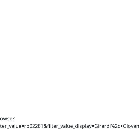
rowse?
filter_value=rp02281&filter_value_display=Girardi%2c+Gi