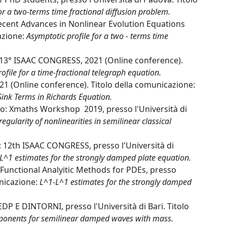
or a two-terms time fractional diffusion problem.
Recent Advances in Nonlinear Evolution Equations
azione:
Asymptotic profile for a two - terms time
: 13° ISAAC CONGRESS, 2021 (Online conference).
ofile for a time-fractional telegraph equation.
1 (Online conference). Titolo della comunicazione:
ink Terms in Richards Equation.
to: Xmaths Workshop 2019, presso l'Università di
 regularity of nonlinearities in semilinear classical
: 12th ISAAC CONGRESS, presso l'Università di
L^1 estimates for the strongly damped plate equation.
 Functional Analyitic Methods for PDEs, presso
unicazione:
L^1-L^1 estimates for the strongly damped
DP E DINTORNI, presso l'Università di Bari. Titolo
exponents for semilinear damped waves with mass.