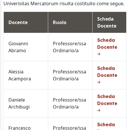
Univerisitas Mercatorum risulta costituito come segue.
Scheda
Docente
Ruolo
Docente
Scheda
Giovanni
Professore/ssa
Docente
Abramo
Ordinario/a
Scheda
Alessia
Professore/ssa
Docente
Acampora
Ordinario/a
Scheda
Daniele
Professore/ssa
Docente
Archibugi
Ordinario/a
Scheda
Francesco
Professore/ssa