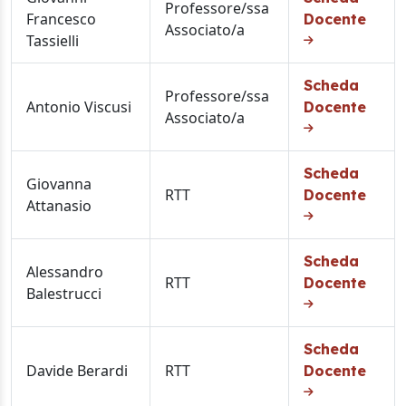
Professore/ssa
Francesco
Docente
Associato/a
Tassielli
Scheda
Professore/ssa
Antonio Viscusi
Docente
Associato/a
Scheda
Giovanna
RTT
Docente
Attanasio
Scheda
Alessandro
RTT
Docente
Balestrucci
Scheda
Davide Berardi
RTT
Docente