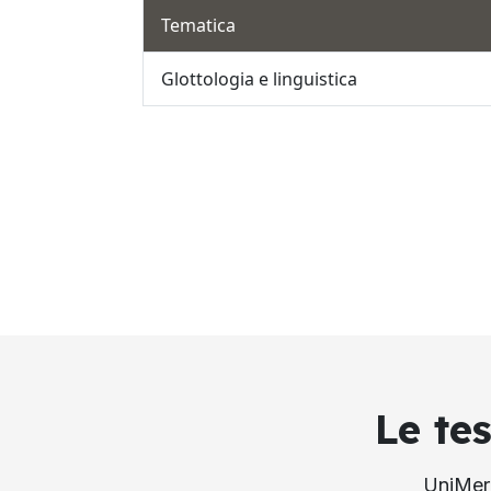
Tematica
Glottologia e linguistica
Le te
UniMerc