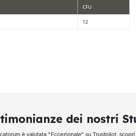
CFU
12
stimonianze dei nostri St
atorum è valutata "Eccezionale" su Trustpilot, scopri