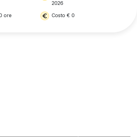
2026
0 ore
Costo € 0