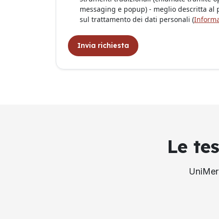
messaging e popup) - meglio descritta al pa
sul trattamento dei dati personali (
Informa
Invia richiesta
Le te
UniMerc