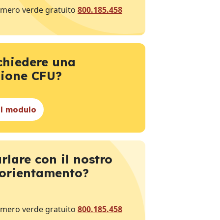
umero verde gratuito
800.185.458
chiedere una
zione CFU?
il modulo
rlare con il nostro
 orientamento?
umero verde gratuito
800.185.458