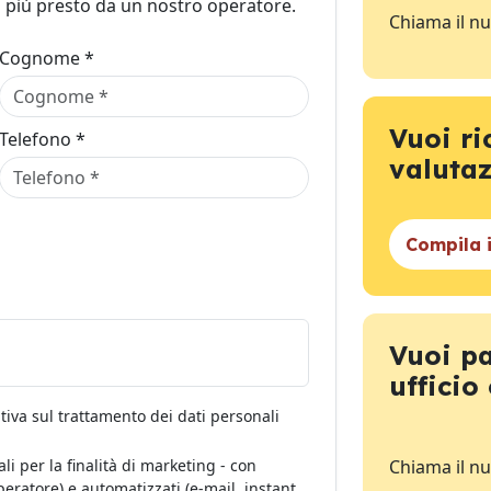
l più presto da un nostro operatore.
Chiama il n
Cognome *
Vuoi ri
Telefono *
valuta
Compila 
Vuoi pa
ufficio
tiva sul trattamento dei dati personali
i per la finalità di marketing - con
Chiama il n
eratore) e automatizzati (e-mail, instant