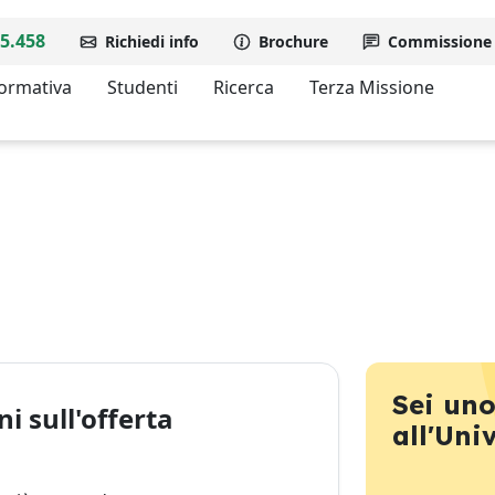
5.458
Richiedi info
Brochure
Commissione d
formativa
Studenti
Ricerca
Terza Missione
Sei uno
i sull'offerta
all'Uni