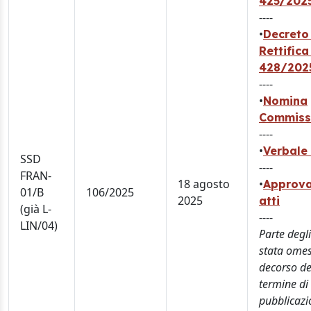
425/202
----
•
Decreto
Rettifica
428/202
----
•
Nomina
Commiss
----
•
Verbale 
SSD
----
FRAN-
18 agosto
•
Approva
01/B
106/2025
2025
atti
(già L-
----
LIN/04)
Parte degli
stata omes
decorso de
termine di
pubblicazi