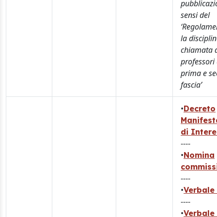
pubblicazi
sensi del
‘Regolame
la discipli
chiamata 
professori 
prima e s
fascia’
•
Decreto
Manifest
di Inter
----
•
Nomina
commiss
----
•
Verbale 
----
•
Verbale 