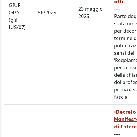
atti
GIUR-
23 maggio
----
04/A
56/2025
2025
Parte degl
(già
stata om
IUS/07)
per decor
termine d
pubblicaz
sensi del
‘Regolam
per la dis
della chi
dei profes
prima e 
fascia’
•
Decreto
Manifest
di Inter
----