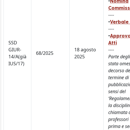
•
Nomina
Commiss
----
•
Verbale 
----
•
Approva
SSD
Atti
GIUR-
18 agosto
----
68/2025
14/A(già
2025
Parte degli
IUS/17)
stata omes
decorso de
termine di
pubblicazi
sensi del
‘Regolame
la discipli
chiamata 
professori 
prima e s