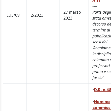
Atti
----
27 marzo
Parte degli
IUS/09
2/2023
2023
stata omes
decorso de
termine di
pubblicazi
sensi del
‘Regolame
la discipli
chiamata 
professori 
prima e s
fascia’
•
D.R. n.
----
•
Nomina
commiss