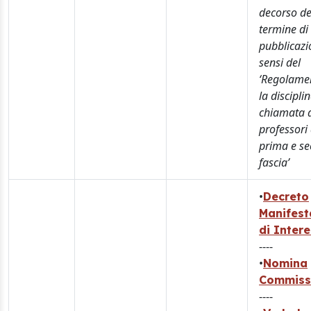
decorso de
termine di
pubblicazi
sensi del
‘Regolame
la discipli
chiamata 
professori 
prima e s
fascia’
•
Decreto
Manifest
di Inter
----
•
Nomina
Commiss
----