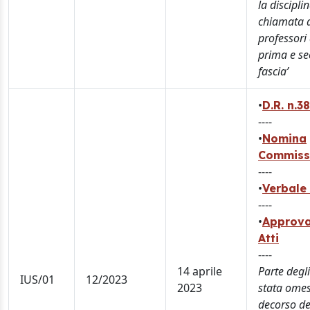
la discipli
chiamata 
professori 
prima e s
fascia’
•
D.R. n.3
----
•
Nomina
Commiss
----
•
Verbale 
----
•
Approva
Atti
----
14 aprile
Parte degli
IUS/01
12/2023
2023
stata omes
decorso de