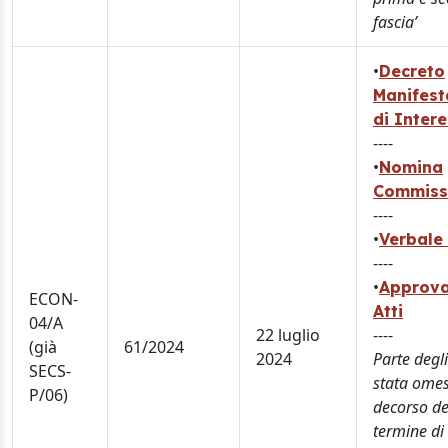
fascia’
•
Decreto
Manifest
di Inter
----
•
Nomina
Commiss
----
•
Verbale 
----
•
Approva
ECON-
Atti
04/A
22 luglio
----
(già
61/2024
2024
Parte degli
SECS-
stata omes
P/06)
decorso de
termine di