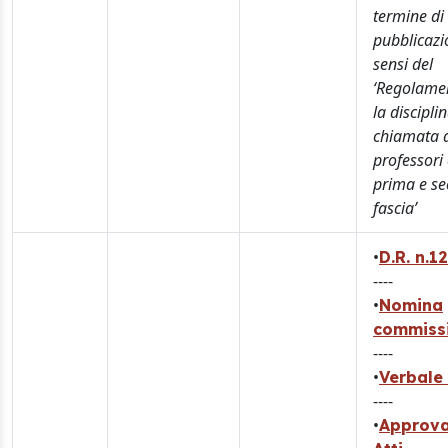
termine di
pubblicazi
sensi del
‘Regolame
la discipli
chiamata 
professori 
prima e s
fascia’
•
D.R. n.1
----
•
Nomina
commiss
----
•
Verbale 
----
•
Approva