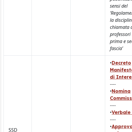
sensi del
‘Regolame
la discipli
chiamata 
professori 
prima e s
fascia’
•
Decreto
Manifest
di Inter
----
•
Nomina
Commiss
----
•
Verbale 
----
•
Approva
SSD