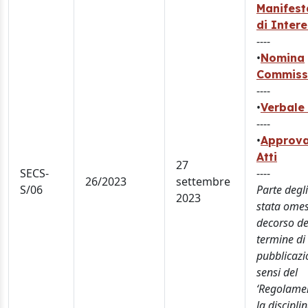
Manifest
di Inter
----
•
Nomina
Commiss
----
•
Verbale 
----
•
Approva
Atti
27
SECS-
----
26/2023
settembre
S/06
Parte degli
2023
stata omes
decorso de
termine di
pubblicazi
sensi del
‘Regolame
la discipli