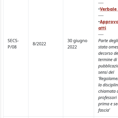
----
•
Verbale 
----
•
Approva
atti
----
SECS-
30 giugno
Parte degli
8/2022
P/08
2022
stata omes
decorso de
termine di
pubblicazi
sensi del
‘Regolame
la discipli
chiamata 
professori 
prima e s
fascia’