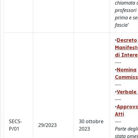
chiamata 
professori 
prima e s
fascia’
•
Decreto
Manifest
di Inter
----
•
Nomina
Commiss
----
•
Verbale 
----
•
Approva
Atti
SECS-
30 ottobre
----
29/2023
P/01
2023
Parte degli
stata omes