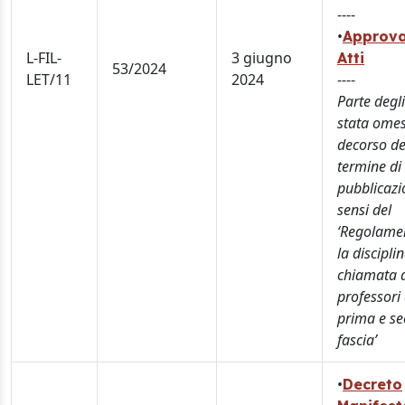
----
•
Approva
L-FIL-
3 giugno
Atti
53/2024
LET/11
2024
----
Parte degli
stata omes
decorso de
termine di
pubblicazi
sensi del
‘Regolame
la discipli
chiamata 
professori 
prima e s
fascia’
•
Decreto