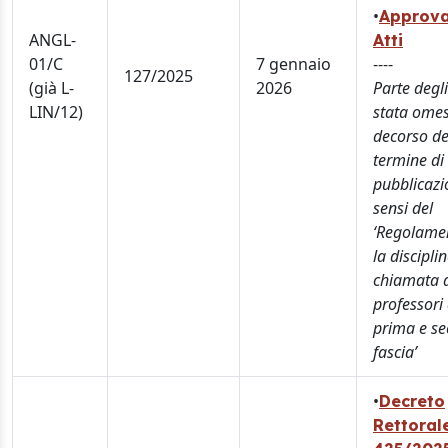
•
Approva
ANGL-
Atti
01/C
7 gennaio
----
127/2025
(già L-
2026
Parte degli
LIN/12)
stata omes
decorso de
termine di
pubblicazi
sensi del
‘Regolame
la discipli
chiamata 
professori 
prima e s
fascia’
•
Decreto
Rettorale