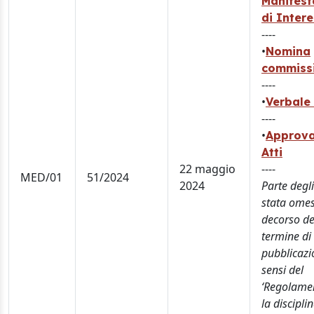
Manifest
di Inter
----
•
Nomina
commiss
----
•
Verbale 
----
•
Approva
Atti
22 maggio
----
MED/01
51/2024
2024
Parte degli
stata omes
decorso de
termine di
pubblicazi
sensi del
‘Regolame
la discipli