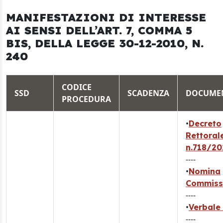
MANIFESTAZIONI DI INTERESSE
AI SENSI DELL’ART. 7, COMMA 5
BIS, DELLA LEGGE 30-12-2010, N.
240
CODICE
SSD
SCADENZA
DOCUME
PROCEDURA
•
Decreto
Rettoral
n.718/20
----
•
Nomina
Commiss
----
•
Verbale 
----