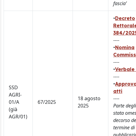
fascia’
•
Decreto
Rettorale
384/202
----
•
Nomina
Commiss
----
•
Verbale 
----
•
Approva
SSD
atti
AGRI-
18 agosto
----
01/A
67/2025
2025
Parte degli
(già
stata omes
AGR/01)
decorso de
termine di
pubblicazi