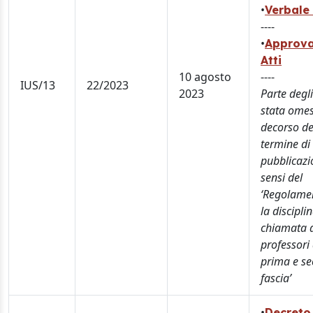
•
Verbale 
----
•
Approva
Atti
10 agosto
----
IUS/13
22/2023
2023
Parte degli
stata omes
decorso de
termine di
pubblicazi
sensi del
‘Regolame
la discipli
chiamata 
professori 
prima e s
fascia’
•
Decreto