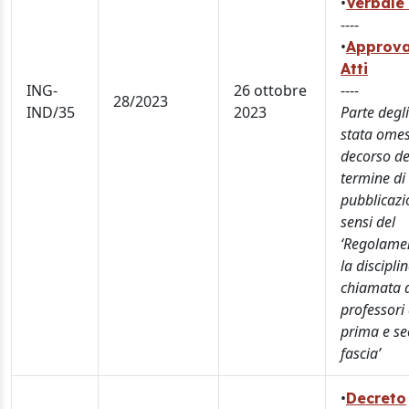
•
Verbale 
----
•
Approva
Atti
ING-
26 ottobre
----
28/2023
IND/35
2023
Parte degli
stata omes
decorso de
termine di
pubblicazi
sensi del
‘Regolame
la discipli
chiamata 
professori 
prima e s
fascia’
•
Decreto