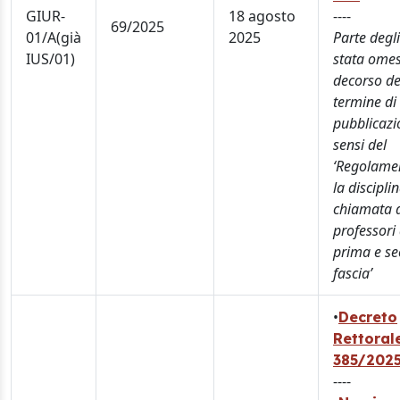
GIUR-
18 agosto
----
69/2025
01/A(già
2025
Parte degli
IUS/01)
stata omes
decorso de
termine di
pubblicazi
sensi del
‘Regolame
la discipli
chiamata 
professori 
prima e s
fascia’
•
Decreto
Rettorale
385/202
----