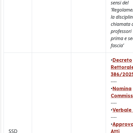
sensi del
‘Regolame
la discipli
chiamata 
professori 
prima e s
fascia’
•
Decreto
Rettorale
386/202
----
•
Nomina
Commiss
----
•
Verbale 
----
•
Approva
SSD
Atti