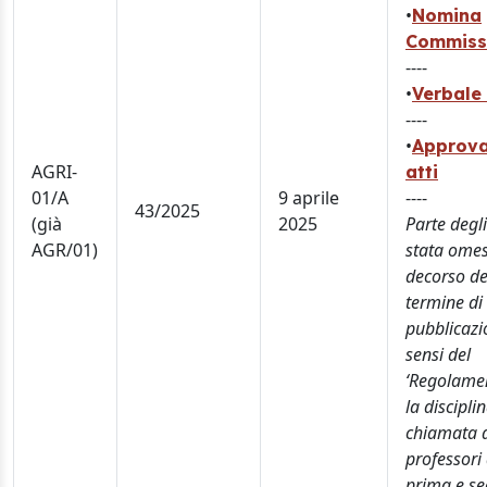
•
Nomina
Commiss
----
•
Verbale 
----
•
Approva
AGRI-
atti
01/A
9 aprile
----
43/2025
(già
2025
Parte degli
AGR/01)
stata omes
decorso de
termine di
pubblicazi
sensi del
‘Regolame
la discipli
chiamata 
professori 
prima e s