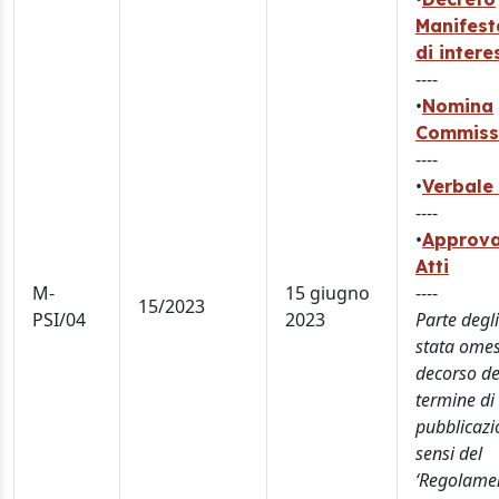
Manifest
di intere
----
•
Nomina
Commiss
----
•
Verbale 
----
•
Approva
Atti
M-
15 giugno
----
15/2023
PSI/04
2023
Parte degli
stata omes
decorso de
termine di
pubblicazi
sensi del
‘Regolame