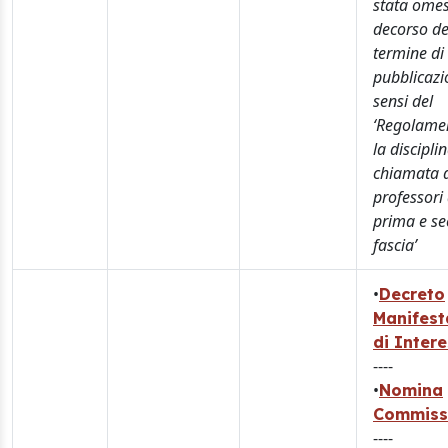
stata omes
decorso de
termine di
pubblicazi
sensi del
‘Regolame
la discipli
chiamata 
professori 
prima e s
fascia’
•
Decreto
Manifest
di Inter
----
•
Nomina
Commiss
----