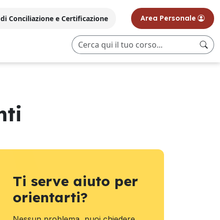
i Conciliazione e Certificazione
Area Personale
nti
Ti serve aiuto per
orientarti?
Nessun problema, puoi chiedere