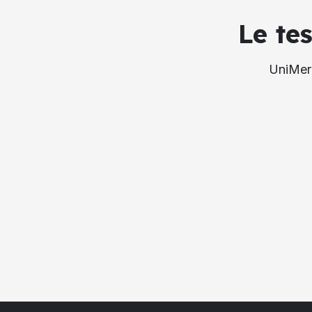
Le te
UniMerc