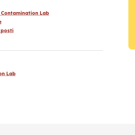
 Contamination Lab
e
posti
on Lab