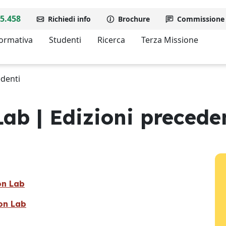
5.458
Richiedi info
Brochure
Commissione d
formativa
Studenti
Ricerca
Terza Missione
edenti
ab | Edizioni precede
on Lab
on Lab