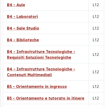
L12
B4 - Aule
L12
B4 - Laboratori
L12
B4 - Sale Studio
L12
B4 - Biblioteche
B4 - Infrastrutture Tecnologiche -
L12
Requisiti Soluzioni Tecnologiche
B4 - Infrastrutture Tecnologiche -
L12
Contenuti Multimediali
L12
B5 - Orientamento in ingresso
L12
B5 - Orientamento e tutorato in itinere