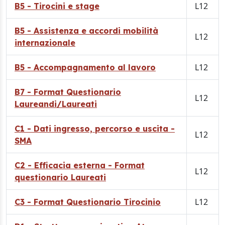
L12
B5 - Tirocini e stage
B5 - Assistenza e accordi mobilità
L12
internazionale
L12
B5 - Accompagnamento al lavoro
B7 - Format Questionario
L12
Laureandi/Laureati
C1 - Dati ingresso, percorso e uscita -
L12
SMA
C2 - Efficacia esterna - Format
L12
questionario Laureati
L12
C3 - Format Questionario Tirocinio