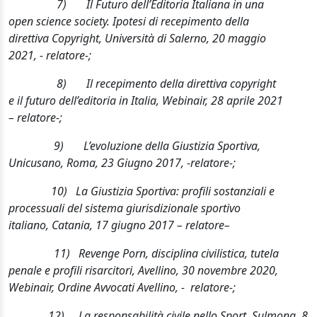
7)
Il Futuro dell’Editoria Italiana in una
open science society
. Ipotesi di recepimento della
direttiva
Copyright,
Università di Salerno, 20 maggio
2021, - relatore
-;
8)
Il recepimento della direttiva
copyright
e il futuro dell’editoria in Italia, Webinair, 28 aprile 2021
– relatore-;
9)
L’evoluzione della Giustizia Sportiva,
Unicusano, Roma, 23 Giugno 2017, -relatore
-;
10)
La Giustizia Sportiva: profili sostanziali e
processuali del sistema giurisdizionale sportivo
italiano, Catania, 17 giugno 2017 – relatore
–
11)
Revenge Porn, disciplina civilistica, tutela
penale e profili risarcitori, Avellino, 30 novembre 2020,
Webinair, Ordine Avvocati Avellino, - relatore
-;
12)
La responsabilità civile nello Sport, Sulmona, 8