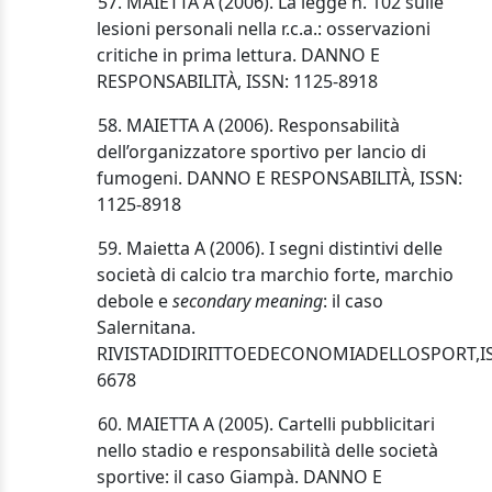
57. MAIETTA A (2006). La legge n. 102 sulle
lesioni personali nella r.c.a.: osservazioni
critiche in prima lettura. DANNO E
RESPONSABILITÀ, ISSN: 1125-8918
58. MAIETTA A (2006). Responsabilità
dell’organizzatore sportivo per lancio di
fumogeni. DANNO E RESPONSABILITÀ, ISSN:
1125-8918
59. Maietta A (2006). I segni distintivi delle
società di calcio tra marchio forte, marchio
debole e
secondary meaning
: il caso
Salernitana.
RIVISTA
DI
DIRITTO
ED
ECONOMIA
DELLO
SPORT,
I
6678
60. MAIETTA A (2005). Cartelli pubblicitari
nello stadio e responsabilità delle società
sportive: il caso Giampà. DANNO E