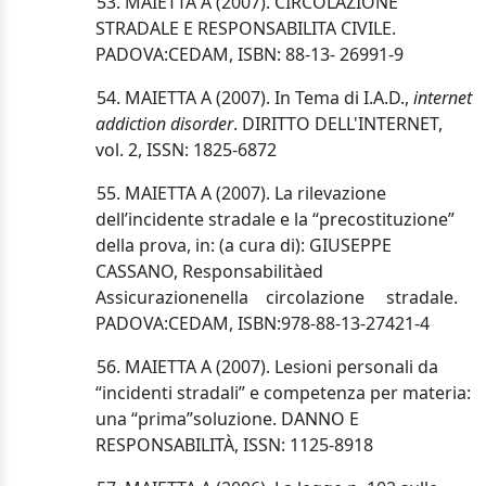
53. MAIETTA A (2007). CIRCOLAZIONE
STRADALE E RESPONSABILITA CIVILE.
PADOVA:CEDAM, ISBN: 88-13- 26991-9
54. MAIETTA A (2007). In Tema di I.A.D.,
internet
addiction disorder
. DIRITTO DELL'INTERNET,
vol. 2, ISSN: 1825-6872
55.
MAIETTA A (2007). La rilevazione
dell’incidente stradale e la “precostituzione”
della prova, in: (a cura di): GIUSEPPE
CASSANO,
Responsabilità
ed
Assicurazione
nella
circolazione
stradale.
PADOVA:CEDAM, ISBN:
978-88-13-27421-4
56. MAIETTA A (2007). Lesioni personali da
“incidenti stradali” e competenza per materia:
una “prima”soluzione. DANNO E
RESPONSABILITÀ, ISSN: 1125-8918