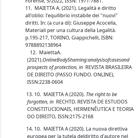
Forense, 5/2022, ISSN: 1971-
7881.
11.
MAIETTA A. (2021). Legalità e diritto
all'oblio: l'equilibrio instabile dei "nuovi"
diritti. In: (a cura di): Giuseppe Acocella,
Materiali per una cultura della Legalità.
p.195-217, TORINO, Giappichelli, ISBN:
9788892138964
12.
Maietta
A.
(2021).
Online
Body
Shaming:
analysis
of
cases
and
prospects of protection, in
REVISTA BRASILEIRA
DE DIREITO (PASSO FUNDO. ONLINE),
ISSN:2238-0604
13.
10.
MAIETTA A (2020).
The right to be
forgotten, in
RECHTD. REVISTA DE ESTUDOS
CONSTITUCIONAIS, HERMENÊUTICA E TEORIA
DO DIREITO, ISSN:
2175-2168
14.
10.
MAIETTA A (2020). La nuova direttiva
europea per la tutela del
diritto
d'autore nel