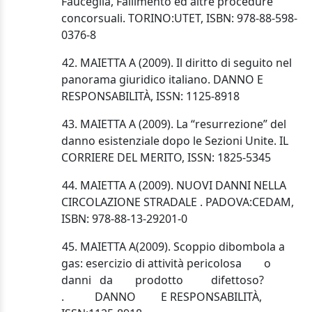
Fauceglia, Fallimento ed altre procedure
concorsuali. TORINO:UTET, ISBN: 978-88-598-
0376-8
42. MAIETTA A (2009). Il diritto di seguito nel
panorama giuridico italiano. DANNO E
RESPONSABILITÀ, ISSN: 1125-8918
43. MAIETTA A (2009). La “resurrezione” del
danno esistenziale dopo le Sezioni Unite. IL
CORRIERE DEL MERITO, ISSN: 1825-5345
44. MAIETTA A (2009). NUOVI DANNI NELLA
CIRCOLAZIONE STRADALE . PADOVA:CEDAM,
ISBN: 978-88-13-29201-0
45. MAIETTA A
(2009). Scoppio di
bombola a
gas: esercizio di attività pericolosa
o
danni
da
prodotto
difettoso?
.
DANNO
E
RESPONSABILITÀ,