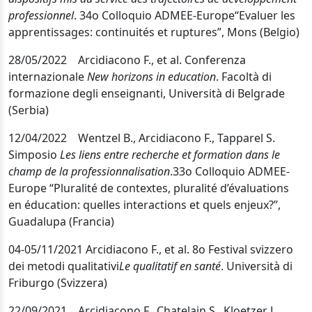
professionnel
.
34
o
Colloquio ADMEE-Europe“Evaluer les
apprentissages: continuités et ruptures”, Mons (Belgi
o)
28/05/2022 Arcidiacono F., et al. Conferenza
internazionale
New horizons in education
. Facoltà di
formazione degli enseignanti, Università di Belgrade
(Serbia)
12/04/2022 Wentzel B., Arcidiacono F., Tapparel S.
Simposio
Les liens entre recherche et formation dans le
champ de la professionnalisation
.
33o Colloquio ADMEE-
Europe “Pluralité de contextes, pluralité d’évaluations
en éducation: quelles interactions et quels enjeux?”,
Guadalupa (Francia)
04-05/11/2021 Arcidiacono F., et al.
8o Festival svizzero
dei metodi qualitativi
Le qualitatif en santé
. Università di
Friburgo (Svizzera)
22/09/2021 Arcidiacono F., Chatelain S., Kloetzer L.