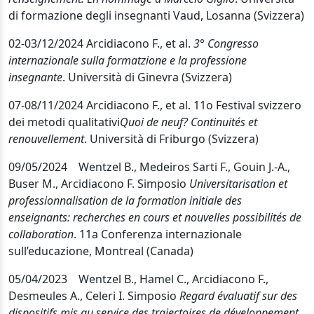
di formazione degli insegnanti Vaud, Losanna (Svizzera)
02-03/12/2024 Arcidiacono F., et al.
3° Congresso
internazionale sulla formatzione e la professione
insegnante
. Università di Ginevra (Svizzera)
07-08/11/2024 Arcidiacono F., et al.
11o Festival svizzero
dei metodi qualitativi
Quoi de neuf? Continuités et
renouvellement
. Università di Friburgo (Svizzera)
09/05/2024 Wentzel B., Medeiros Sarti F., Gouin J.-A.,
Buser M., Arcidiacono F. Simposio
Universitarisation et
professionnalisation de la formation initiale des
enseignants: recherches en cours et nouvelles possibilités de
collaboration
. 11a Conferenza internazionale
sull’educazione, Montreal (Canada)
05/04/2023 Wentzel B., Hamel C., Arcidiacono F.,
Desmeules A., Celeri I. Simposio
Regard évaluatif sur des
dispositifs mis au service des trajectoires de développement