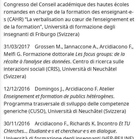
Congresso del Conseil académique des hautes écoles
romandes en charge de la formation des enseignant-e-
s (CAHR) “La verbalisation au cœur de l’enseignement et
de la formation”, Università di formazione degli
insegnanti di Friburgo (Svizzera)
31/03/2017
Grossen
M., Iannaccone
A.,
Arcidiacono
F.
,
Melfi G.
Formazione dottorale
Les focus groups: de la
récolte à l’analyse des données
. Centro di ricerca sulle
interazioni sociali (CRIS), U
niversità di Neuchâtel
(Svizzera)
12/12/2016
Domingos J., Arcidi
acono F.
Atelier
Enseignement et formation de publics hétérogènes
.
Programma trasversale di sviluppo delle competenze
generiche (CUSO),
Università di Neuchâtel (Svizzera)
30/11/2016 Arcidiacono F., Richards K. Incontro
Et TU
CHerches… Etudiant·e·s et chercheur·e·s en dialogue
.
Università di formazione degli insegnanti (HEP-BEJUNE),