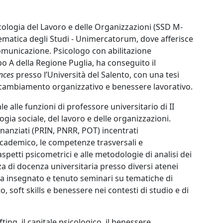
cologia del Lavoro e delle Organizzazioni (SSD M-
lematica degli Studi - Unimercatorum, dove afferisce
 comunicazione. Psicologo con abilitazione
Albo A della Regione Puglia, ha conseguito il
nces
presso l’Università del Salento, con una tesi
i cambiamento organizzativo e benessere lavorativo.
le alle funzioni di professore universitario di II
ogia sociale, del lavoro e delle organizzazioni.
inanziati (PRIN, PNRR, POT) incentrati
cademico, le competenze trasversali e
aspetti psicometrici e alle metodologie di analisi dei
a di docenza universitaria presso diversi atenei
 ha insegnato e tenuto seminari su tematiche di
, soft skills e benessere nei contesti di studio e di
afting, il capitale psicologico, il benessere