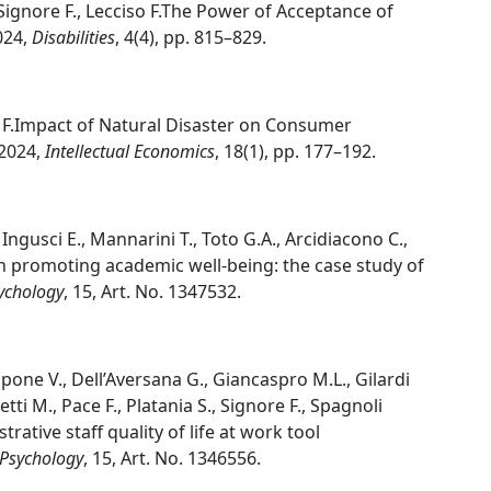
, Signore F., Lecciso F.The Power of Acceptance of
024,
Disabilities
, 4(4), pp. 815–829.
re F.Impact of Natural Disaster on Consumer
 2024,
Intellectual Economics
, 18(1), pp. 177–192.
, Ingusci E., Mannarini T., Toto G.A., Arcidiacono C.,
in promoting academic well-being: the case study of
sychology
, 15, Art. No. 1347532.
pone V., Dell’Aversana G., Giancaspro M.L., Gilardi
retti M., Pace F., Platania S., Signore F., Spagnoli
trative staff quality of life at work tool
 Psychology
, 15, Art. No. 1346556.