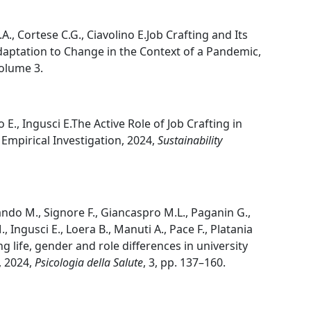
.A., Cortese C.G., Ciavolino E.Job Crafting and Its
daptation to Change in the Context of a Pandemic,
Volume 3.
o E., Ingusci E.The Active Role of Job Crafting in
Empirical Investigation, 2024,
Sustainability
ando M., Signore F., Giancaspro M.L., Paganin G.,
 Ingusci E., Loera B., Manuti A., Pace F., Platania
ng life, gender and role differences in university
, 2024,
Psicologia della Salute
, 3, pp. 137–160.