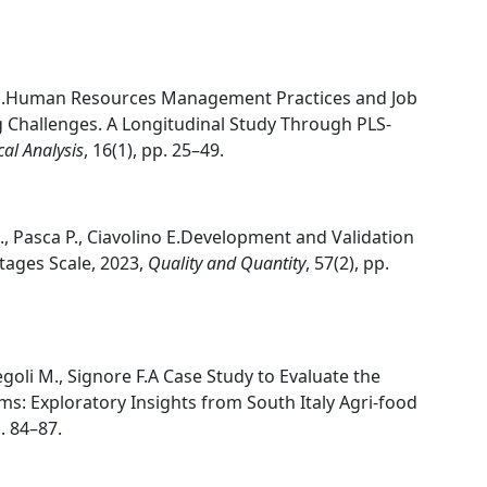
lli M.Human Resources Management Practices and Job
g Challenges. A Longitudinal Study Through PLS-
cal Analysis
, 16(1), pp. 25–49.
M., Pasca P., Ciavolino E.Development and Validation
tages Scale, 2023,
Quality and Quantity
, 57(2), pp.
egoli M., Signore F.A Case Study to Evaluate the
ems: Exploratory Insights from South Italy Agri-food
p. 84–87.