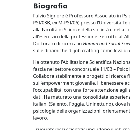
Biografia
Fulvio Signore è Professore Associato in Psi
PSI/03B, ex M-PSI/06) presso l’Università Te
alla Facoltà di Scienze della società e della
all’esercizio della professione e iscritto all’
Dottorato di ricerca in
Human and Social Scie
sulle dinamiche di job crafting come leva d
Ha ottenuto l’Abilitazione Scientifica Naziona
fascia nel settore concorsuale 11/E3 – Psicol
Collabora stabilmente a progetti di ricerca f
sull’empowerment giovanile, il benessere ac
l’occupabilità, con una forte attenzione agli 
dati. Ha maturato una consolidata esperienz
italiani (Salento, Foggia, Uninettuno), dove
psicologia delle organizzazioni, orientamento
lavoro.
I suoi interessi scientifici includono il job cr