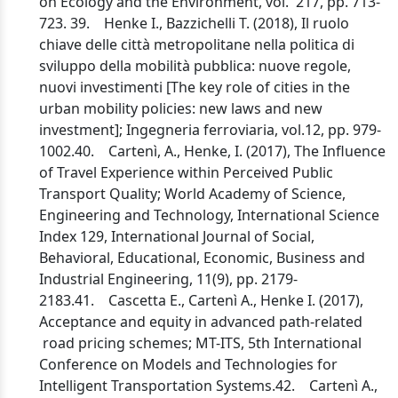
on Ecology and the Environment, vol. 217, pp. 713-
723. 39. Henke I., Bazzichelli T. (2018), Il ruolo
chiave delle città metropolitane nella politica di
sviluppo della mobilità pubblica: nuove regole,
nuovi investimenti [The key role of cities in the
urban mobility policies: new laws and new
investment]; Ingegneria ferroviaria, vol.12, pp. 979-
1002.40. Cartenì, A., Henke, I. (2017), The Influence
of Travel Experience within Perceived Public
Transport Quality; World Academy of Science,
Engineering and Technology, International Science
Index 129, International Journal of Social,
Behavioral, Educational, Economic, Business and
Industrial Engineering, 11(9), pp. 2179-
2183.41. Cascetta E., Cartenì A., Henke I. (2017),
Acceptance and equity in advanced path-related
road pricing schemes; MT-ITS, 5th International
Conference on Models and Technologies for
Intelligent Transportation Systems.42. Cartenì A.,