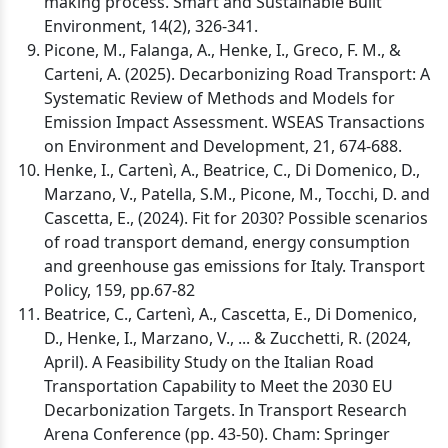
making process. Smart and Sustainable Built
Environment, 14(2), 326-341.
Picone, M., Falanga, A., Henke, I., Greco, F. M., &
Carteni, A. (2025). Decarbonizing Road Transport: A
Systematic Review of Methods and Models for
Emission Impact Assessment. WSEAS Transactions
on Environment and Development, 21, 674-688.
Henke, I., Cartenì, A., Beatrice, C., Di Domenico, D.,
Marzano, V., Patella, S.M., Picone, M., Tocchi, D. and
Cascetta, E., (2024). Fit for 2030? Possible scenarios
of road transport demand, energy consumption
and greenhouse gas emissions for Italy. Transport
Policy, 159, pp.67-82
Beatrice, C., Cartenì, A., Cascetta, E., Di Domenico,
D., Henke, I., Marzano, V., ... & Zucchetti, R. (2024,
April). A Feasibility Study on the Italian Road
Transportation Capability to Meet the 2030 EU
Decarbonization Targets. In Transport Research
Arena Conference (pp. 43-50). Cham: Springer