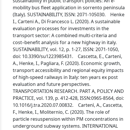
sustainability in public transport policies: An e-
mobility bus fleet application in sorrento peninsula
(Italy). SUSTAINABILITY, ISSN: 2071-105030. Henke
I., Carteni A., Di Francesco L. (2020). A sustainable
evaluation processes for investments in the
transport sector: A combined multi-criteria and
cost–benefit analysis for a new highway in italy.
SUSTAINABILITY, vol. 12, p. 1-27, ISSN: 2071-1050,
doi: 10.3390/su1223985431. Cascetta, E., Cartenì,
A., Henke, I., Pagliara, F. (2020). Economic growth,
transport accessibility and regional equity impacts
of high-speed railways in Italy: ten years ex post
evaluation and future perspectives.
TRANSPORTATION RESEARCH. PART A, POLICY AND
PRACTICE, vol. 139, p. 412-428, ISSN:0965-8564, doi:
10.1016/j.tra.2020.07.00832. Cartenì, A., Cascetta,
F., Henke, I., Moliternio, C. (2020). The role of
particle resuspension within PM concentrations in
underground subway systems. INTERNATIONAL