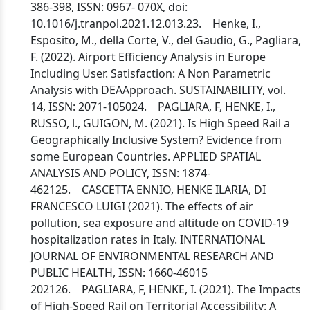
386-398, ISSN: 0967- 070X, doi:
10.1016/j.tranpol.2021.12.013.23. Henke, I.,
Esposito, M., della Corte, V., del Gaudio, G., Pagliara,
F. (2022). Airport Efficiency Analysis in Europe
Including User. Satisfaction: A Non Parametric
Analysis with DEAApproach. SUSTAINABILITY, vol.
14, ISSN: 2071-105024. PAGLIARA, F, HENKE, I.,
RUSSO, l., GUIGON, M. (2021). Is High Speed Rail a
Geographically Inclusive System? Evidence from
some European Countries. APPLIED SPATIAL
ANALYSIS AND POLICY, ISSN: 1874-
462125. CASCETTA ENNIO, HENKE ILARIA, DI
FRANCESCO LUIGI (2021). The effects of air
pollution, sea exposure and altitude on COVID-19
hospitalization rates in Italy. INTERNATIONAL
JOURNAL OF ENVIRONMENTAL RESEARCH AND
PUBLIC HEALTH, ISSN: 1660-46015
202126. PAGLIARA, F, HENKE, I. (2021). The Impacts
of High-Speed Rail on Territorial Accessibility: A