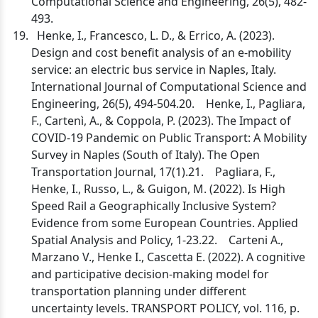
Computational Science and Engineering, 26(5), 482-
493.
Henke, I., Francesco, L. D., & Errico, A. (2023).
Design and cost benefit analysis of an e-mobility
service: an electric bus service in Naples, Italy.
International Journal of Computational Science and
Engineering, 26(5), 494-504.20. Henke, I., Pagliara,
F., Cartenì, A., & Coppola, P. (2023). The Impact of
COVID-19 Pandemic on Public Transport: A Mobility
Survey in Naples (South of Italy). The Open
Transportation Journal, 17(1).21. Pagliara, F.,
Henke, I., Russo, L., & Guigon, M. (2022). Is High
Speed Rail a Geographically Inclusive System?
Evidence from some European Countries. Applied
Spatial Analysis and Policy, 1-23.22. Carteni A.,
Marzano V., Henke I., Cascetta E. (2022). A cognitive
and participative decision-making model for
transportation planning under different
uncertainty levels. TRANSPORT POLICY, vol. 116, p.