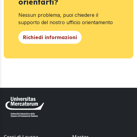
orientarti?
Nessun problema, puoi chiedere il
supporto del nostro ufficio orientamento
Richiedi informazioni
Corsi di Laurea
Master