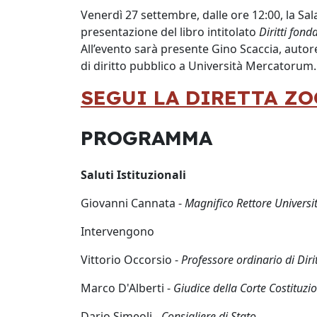
Venerdì 27 settembre, dalle ore 12:00, la Sa
presentazione del libro intitolato
Diritti fond
All’evento sarà presente Gino Scaccia, autore
di diritto pubblico a Università Mercatorum.
SEGUI LA DIRETTA Z
PROGRAMMA
Saluti Istituzionali
Giovanni Cannata -
Magnifico Rettore Univers
Intervengono
Vittorio Occorsio -
Professore ordinario di Dir
Marco D'Alberti -
Giudice della Corte Costituzi
Dario Simeoli -
Consigliere di Stato