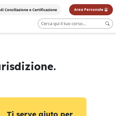
i Conciliazione e Certificazione
Area Personale
urisdizione.
Ti serve aiuto per