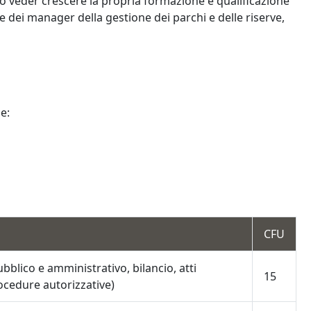
ano veder crescere la propria formazione e qualificazione
re dei manager della gestione dei parchi e delle riserve,
e:
CFU
bblico e amministrativo, bilancio, atti
15
procedure autorizzative)