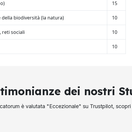
mo)
15
della biodiversità (la natura)
10
reti sociali
10
10
stimonianze dei nostri St
atorum è valutata "Eccezionale" su Trustpilot, scopri