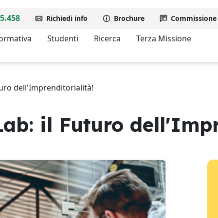
5.458
Richiedi info
Brochure
Commissione d
formativa
Studenti
Ricerca
Terza Missione
uro dell'Imprenditorialità!
b: il Futuro dell'Impr