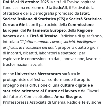
Dal 16 al 19 ottobre 2025
la città di Treviso ospiterà
l’undicesima edizione di
StatisticAll
, il Festival della
Statistica e della Demografia promosso da
Istat
,
Società Italiana di Statistica (SIS)
e
Società Statistica
Corrado Gini
, con il patrocinio della
Commissione
Europea
, del
Parlamento Europeo
, della
Regione
Veneto
e della
Città di Treviso
. L’edizione di quest’anno,
intitolata
“Il fattore umano. Lavoro, società, intelligenze
artificiali: la rivoluzione dei dati”
, proporrà quattro giorni
di incontri, dibattiti, laboratori e spettacoli per
esplorare le connessioni tra dati, innovazione, lavoro e
trasformazioni sociali.
Anche
Universitas Mercatorum
sarà tra le
protagoniste del festival, confermando il proprio
impegno nella diffusione di una
cultura digitale e
statistica orientata al futuro del lavoro
e dei “lavori
del futuro”. Come sottolinea
Anna Bisogno
,
Professoressa Associata di Cinema, Radio e Televisione