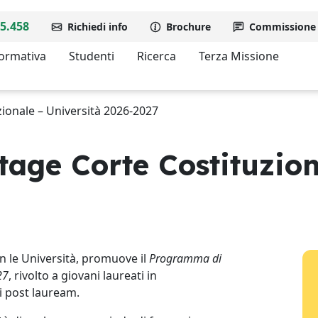
5.458
Richiedi info
Brochure
Commissione d
formativa
Studenti
Ricerca
Terza Missione
ionale – Università 2026-2027
age Corte Costituzion
on le Università, promuove il
Programma di
27
, rivolto a giovani laureati in
di post lauream.