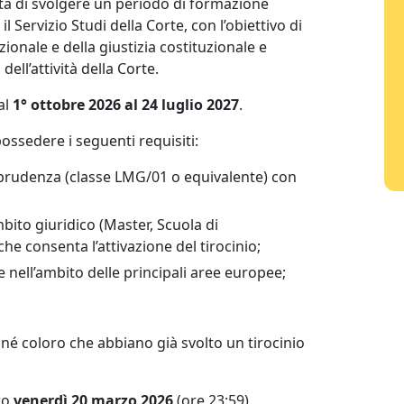
ità di svolgere un periodo di formazione
 il Servizio Studi della Corte, con l’obiettivo di
ionale e della giustizia costituzionale e
ell’attività della Corte.
al
1° ottobre 2026 al 24 luglio 2027
.
ossedere i seguenti requisiti:
isprudenza (classe LMG/01 o equivalente) con
bito giuridico (Master, Scuola di
che consenta l’attivazione del tirocinio;
nell’ambito delle principali aree europee;
 né coloro che abbiano già svolto un tirocinio
ro
venerdì 20 marzo 2026
(ore 23:59)