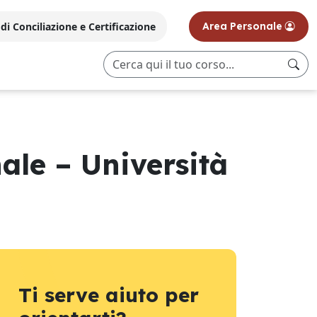
i Conciliazione e Certificazione
Area Personale
ale – Università
Ti serve aiuto per