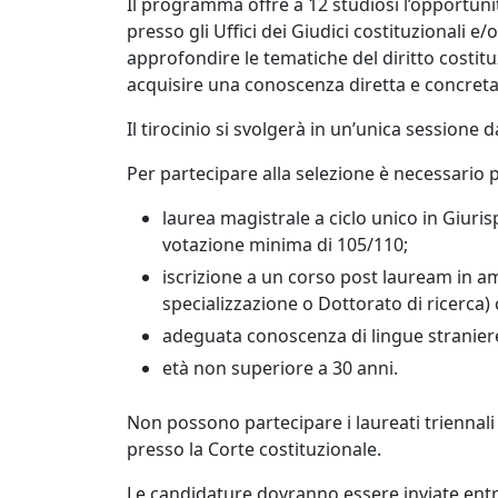
Il programma offre a 12 studiosi l’opportun
presso gli Uffici dei Giudici costituzionali e/o
approfondire le tematiche del diritto costituz
acquisire una conoscenza diretta e concreta d
Il tirocinio si svolgerà in un’unica sessione d
Per partecipare alla selezione è necessario p
laurea magistrale a ciclo unico in Giur
votazione minima di 105/110;
iscrizione a un corso post lauream in am
specializzazione o Dottorato di ricerca) 
adeguata conoscenza di lingue straniere 
età non superiore a 30 anni.
Non possono partecipare i laureati triennali
presso la Corte costituzionale.
Le candidature dovranno essere inviate ent