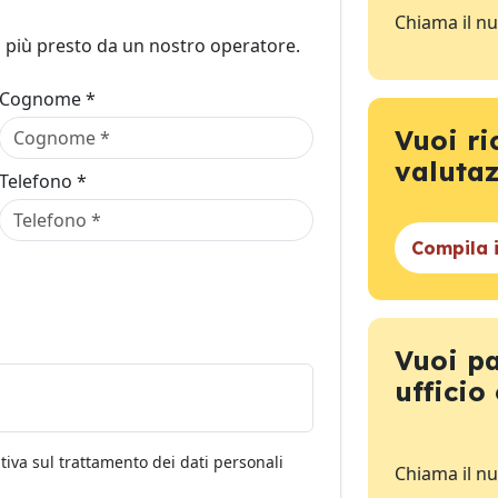
Chiama il n
l più presto da un nostro operatore.
Cognome *
Vuoi ri
valuta
Telefono *
Compila 
Vuoi pa
ufficio
tiva sul trattamento dei dati personali
Chiama il n