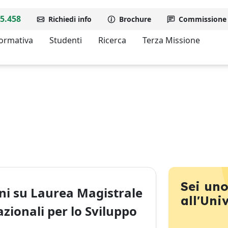
5.458
Richiedi info
Brochure
Commissione d
formativa
Studenti
Ricerca
Terza Missione
Sei uno
ni su Laurea Magistrale
all'Uni
zionali per lo Sviluppo