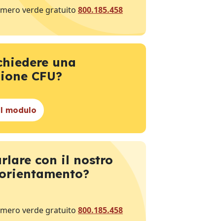
umero verde gratuito
800.185.458
chiedere una
zione CFU?
il modulo
rlare con il nostro
 orientamento?
umero verde gratuito
800.185.458